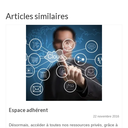
ADHÉREZ
Articles similaires
Devenir adhérent
Espace adhérent
ACTUALITÉS
CONTACTEZ-NOUS
Espace adhérent
22 novembre 2016
Désormais, accéder à toutes nos ressources privés, grâce à