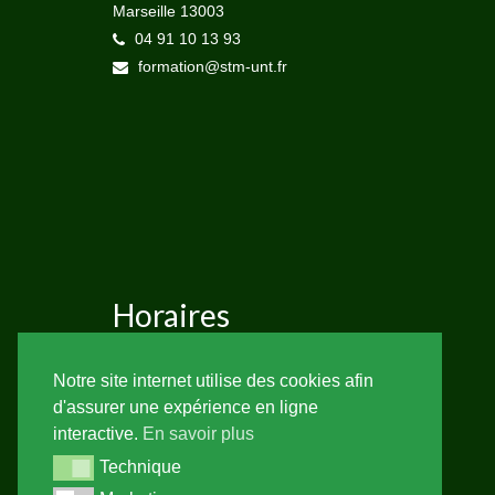
Marseille 13003
04 91 10 13 93
formation@stm-unt.fr
Horaires
Lundi au Vendredi de 8h30 à 12h30 et de
Notre site internet utilise des cookies afin
14h à 17h
d'assurer une expérience en ligne
interactive.
En savoir plus
Suivez-nous
Technique
Technique
X
Facebook
Instagram