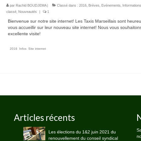
par
Rachid BOUDJEMA
|
Classé dans :
2016
,
Brèves
,
Evénements
,
Information
classé
,
Nouveautés
|
1
Bienvenue sur notre site internet! Les Taxis Marseillais sont heure
vous accueillir sur leur nouveau site internet! Nous vous souhaiton
excellente visite!
2016
,
Infos
,
Site internet
Articles récents
N
Sa
Les élections du 1&2 juin 2021 du
no
renouvellement du conseil syndical