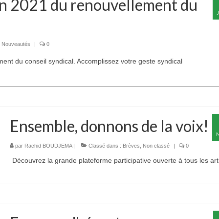
uin 2021 du renouvellement du
,
Nouveautés
|
0
ment du conseil syndical. Accomplissez votre geste syndical
Ensemble, donnons de la voix!
par
Rachid BOUDJEMA
|
Classé dans :
Brèves
,
Non classé
|
0
Découvrez la grande plateforme participative ouverte à tous les art