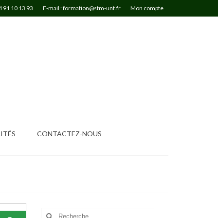
4 91 10 13 93
E-mail : formation@stm-unt.fr
Mon compte
ITÉS
CONTACTEZ-NOUS
Rechercher