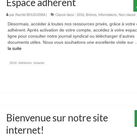
Espace adhérent
par
Rachid BOUDJEMA
|
Classé dans :
2016
,
Brèves
,
Informations
,
Non classé
Désormais, accéder à toutes nos ressources privés, grâce à votre
adhérent. Après activation de votre compte, accédez à votre espa
ligne pour consulter notre journal syndical ou télécharger d’autres
documents utiles. Nous vous souhaitons une excellente visite sur
la suite­­
2016
,
Adhérent
,
Intranet
Bienvenue sur notre site
internet!