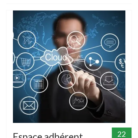
Devenir taxi – Formation initiale
Avantages du métier de chauffeur de Taxi ?
Livret d’Accueil Formation Devenir Taxi
Formation à la mobilité : Changez de
département en toute sérénité !
Formation Pratique « Admission »
Formation Passerelle
Calendrier de Formation : Lancez votre année
vers la réussite !
Formation Continue de taxi : Une Obligation à
Respecter !
VÉHICULES RELAIS
22
Espace adhérent