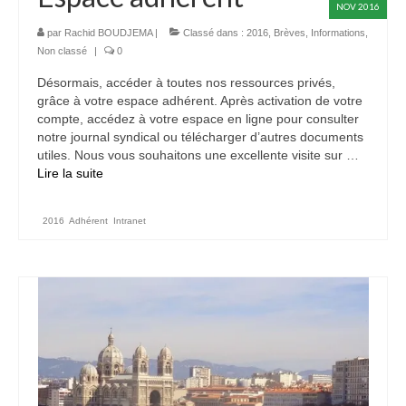
NOV 2016
ADHÉREZ
par
Rachid BOUDJEMA
|
Classé dans :
2016
,
Brèves
,
Informations
,
Devenir adhérent
Non classé
|
0
Désormais, accéder à toutes nos ressources privés,
Espace adhérent
grâce à votre espace adhérent. Après activation de votre
compte, accédez à votre espace en ligne pour consulter
ACTUALITÉS
notre journal syndical ou télécharger d’autres documents
utiles. Nous vous souhaitons une excellente visite sur …
CONTACTEZ-NOUS
Lire la suite­­
2016
,
Adhérent
,
Intranet