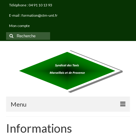
Téléphone : 04 91 10 13 93
E-mail : formation@stm-unt.fr
Mon compte
Rechercher
:
Menu
À PROPOS
Informations
TAXI PRO FORMATIONS