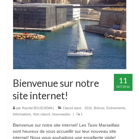
11
Bienvenue sur notre
OCT 2016
site internet!
par
Rachid BOUDJEMA
|
Classé dans :
2016
,
Brèves
,
Evénements
,
Informations
,
Non classé
,
Nouveautés
|
1
Bienvenue sur notre site internet! Les Taxis Marseillais
sont heureux de vous accueillir sur leur nouveau site
internet! Nous vous souhaitons une excellente visite!