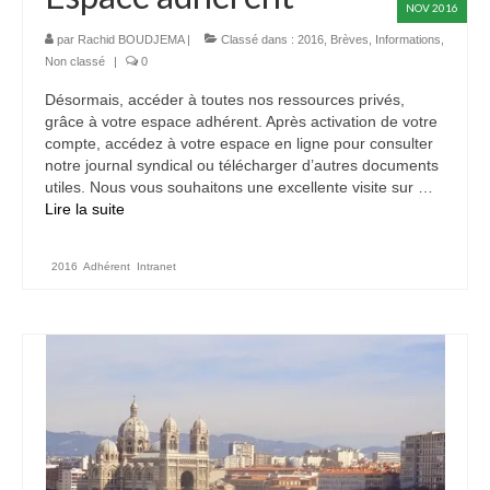
NOV 2016
ADHÉREZ
par
Rachid BOUDJEMA
|
Classé dans :
2016
,
Brèves
,
Informations
,
Devenir adhérent
Non classé
|
0
Désormais, accéder à toutes nos ressources privés,
Espace adhérent
grâce à votre espace adhérent. Après activation de votre
compte, accédez à votre espace en ligne pour consulter
ACTUALITÉS
notre journal syndical ou télécharger d’autres documents
utiles. Nous vous souhaitons une excellente visite sur …
CONTACTEZ-NOUS
Lire la suite­­
2016
,
Adhérent
,
Intranet