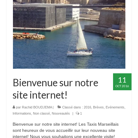
11
Bienvenue sur notre
OCT 2016
site internet!
par
Rachid BOUDJEMA
|
Classé dans :
2016
,
Brèves
,
Evénements
,
Informations
,
Non classé
,
Nouveautés
|
1
Bienvenue sur notre site internet! Les Taxis Marseillais
sont heureux de vous accueillir sur leur nouveau site
internet! Nous vous souhaitons une excellente visite!