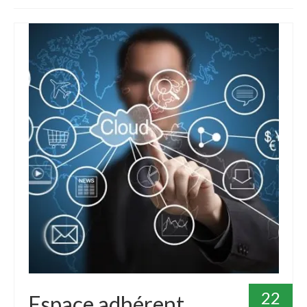
Devenir taxi – Formation initiale
Avantages du métier de chauffeur de Taxi ?
Livret d’Accueil Formation Devenir Taxi
Formation à la mobilité : Changez de
département en toute sérénité !
Formation Pratique « Admission »
Formation Passerelle
Calendrier de Formation : Lancez votre année
vers la réussite !
Formation Continue de taxi : Une Obligation à
Respecter !
VÉHICULES RELAIS
22
Espace adhérent