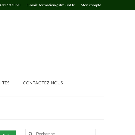
4 91 10 13 93
E-mail : formation@stm-unt.fr
Mon compte
ITÉS
CONTACTEZ-NOUS
Rechercher