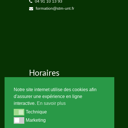
04 91 10 13 93
formation@stm-unt.fr
Horaires
Lundi au Vendredi de 8h30 à 12h30 et de
Notre site internet utilise des cookies afin
14h à 17h
d'assurer une expérience en ligne
interactive.
En savoir plus
Suivez-nous
Technique
Technique
X
Facebook
Instagram
Marketing
Marketing