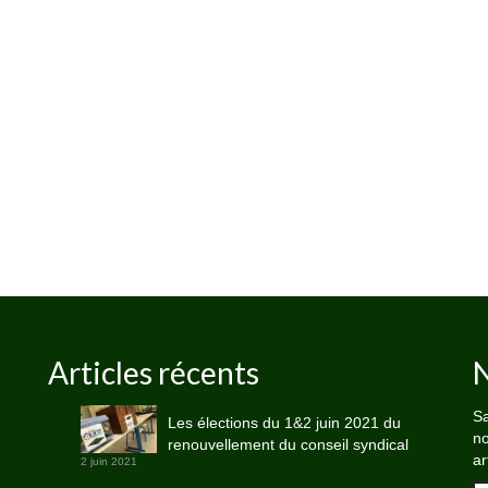
Articles récents
N
Sa
Les élections du 1&2 juin 2021 du
no
renouvellement du conseil syndical
ar
2 juin 2021