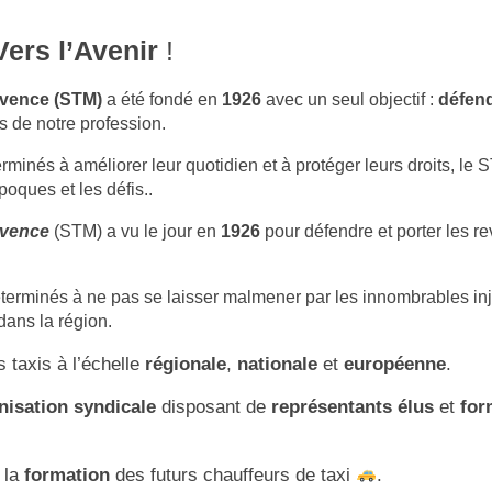
ers l’Avenir
!
rovence (STM)
a été fondé en
1926
avec un seul objectif :
défend
s de notre profession.
minés à améliorer leur quotidien et à protéger leurs droits, le 
poques et les défis..
ovence
(STM) a vu le jour en
1926
pour défendre et porter les re
erminés à ne pas se laisser malmener par les innombrables injus
dans la région.
 taxis à l’échelle
régionale
,
nationale
et
européenne
.
nisation syndicale
disposant de
représentants élus
et
for
 la
formation
des futurs chauffeurs de taxi
.