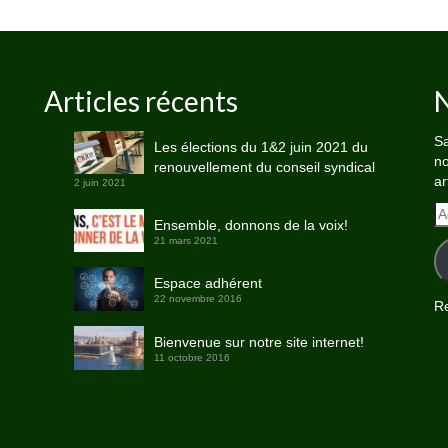
Articles récents
N
Sa
Les élections du 1&2 juin 2021 du
no
renouvellement du conseil syndical
ar
2 juin 2021
A
Ensemble, donnons de la voix!
e-
21 mars 2021
ma
Espace adhérent
22 novembre 2016
Re
Bienvenue sur notre site internet!
11 octobre 2016