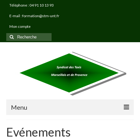
Téléphone : 04 91 10 13 93
E-mail : formation@stm-unt.fr
Mon compte
Rechercher
:
Menu
À PROPOS
Evénements
TAXI PRO FORMATIONS