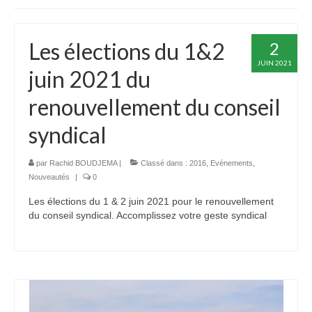
Devenir taxi – Formation initiale
Les élections du 1&2
2
Avantages du métier de chauffeur de Taxi ?
JUIN 2021
juin 2021 du
Livret d’Accueil Formation Devenir Taxi
renouvellement du conseil
Formation à la mobilité : Changez de
département en toute sérénité !
syndical
Formation Pratique « Admission »
par
Rachid BOUDJEMA
|
Classé dans :
2016
,
Evénements
,
Formation Passerelle
Nouveautés
|
0
Les élections du 1 & 2 juin 2021 pour le renouvellement
Calendrier de Formation : Lancez votre année
du conseil syndical. Accomplissez votre geste syndical
vers la réussite !
Formation Continue de taxi : Une Obligation à
Respecter !
VÉHICULES RELAIS