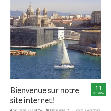
ADHÉREZ
Devenir adhérent
Espace adhérent
ACTUALITÉS
CONTACTEZ-NOUS
11
Bienvenue sur notre
OCT 2016
site internet!
par
Rachid BOUDJEMA
|
Classé dans :
2016
,
Brèves
,
Evénements
,