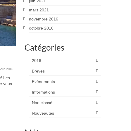
Ensemble, donnons de la voix!
juin 2021
21 mars 2021
mars 2021
Découvrez la grande plateforme
novembre 2016
participative ouverte à tous les
artisans.
octobre 2016
Catégories
Les élec
2016
du renou
syndical
obre 2016
Brèves
t! Les
Evénements
de vous
Les électio
le renouvel
Informations
Accompliss
Non classé
Nouveautés