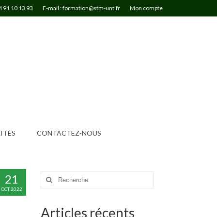
4 91 10 13 93
E-mail : formation@stm-unt.fr
Mon compte
ITÉS
CONTACTEZ-NOUS
21
Rechercher
:
OCT 2022
Articles récents