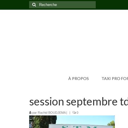
Rechercher
:
À PROPOS
TAXI PRO F
session septembre t
par
Rachid BOUDJEMA
|
|
0