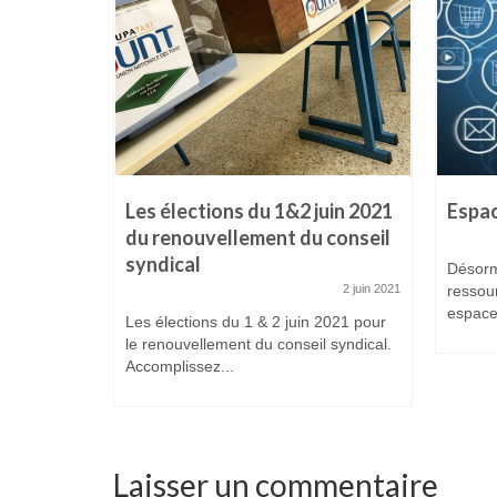
la voix!
21 mars 2021
orme
les
Les élections du 1&2 juin 2021
Espa
du renouvellement du conseil
syndical
Désorm
2 juin 2021
ressour
espace 
Les élections du 1 & 2 juin 2021 pour
le renouvellement du conseil syndical.
Accomplissez...
Laisser un commentaire