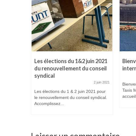
Les élections du 1&2 juin 2021
Bienv
du renouvellement du conseil
inter
novembre 2016
syndical
s nos
votre
2 juin 2021
Bienven
vation de...
Taxis M
Les élections du 1 & 2 juin 2021 pour
accueill
le renouvellement du conseil syndical.
Accomplissez...