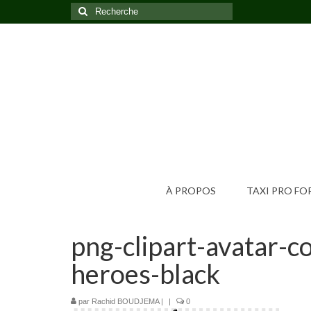
Rechercher
:
À PROPOS
TAXI PRO F
png-clipart-avatar-
heroes-black
par
Rachid BOUDJEMA
|
|
0