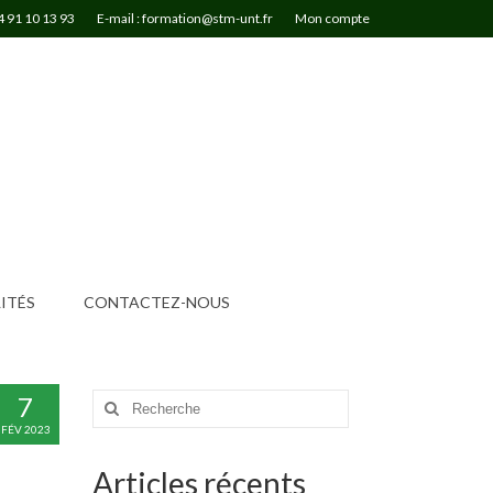
4 91 10 13 93
E-mail : formation@stm-unt.fr
Mon compte
ITÉS
CONTACTEZ-NOUS
7
Rechercher
:
FÉV 2023
Articles récents