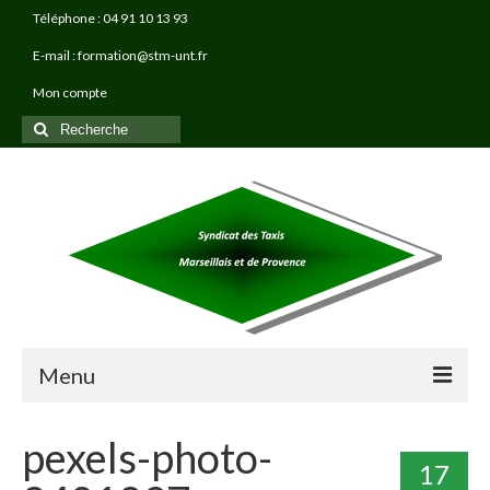
Téléphone : 04 91 10 13 93
E-mail : formation@stm-unt.fr
Mon compte
Rechercher
:
Menu
À PROPOS
pexels-photo-
17
TAXI PRO FORMATIONS