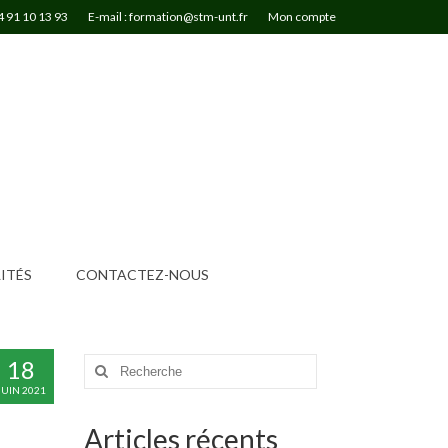
4 91 10 13 93
E-mail : formation@stm-unt.fr
Mon compte
ITÉS
CONTACTEZ-NOUS
18
Rechercher
:
JUIN 2021
Articles récents