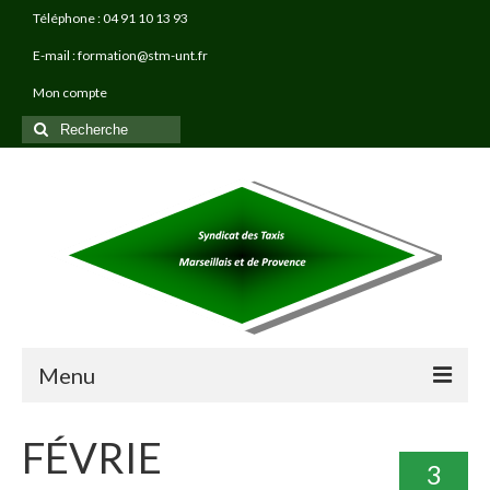
Téléphone : 04 91 10 13 93
E-mail : formation@stm-unt.fr
Mon compte
Rechercher
:
Menu
À PROPOS
FÉVRIE
3
TAXI PRO FORMATIONS