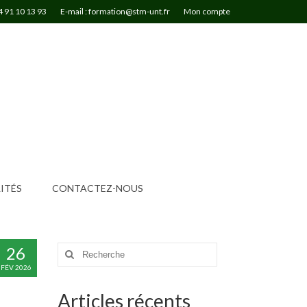
4 91 10 13 93
E-mail : formation@stm-unt.fr
Mon compte
ITÉS
CONTACTEZ-NOUS
26
Rechercher
:
FÉV 2026
Articles récents