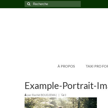
Rechercher
:
À PROPOS
TAXI PRO F
Example-Portrait-I
par
Rachid BOUDJEMA
|
|
0