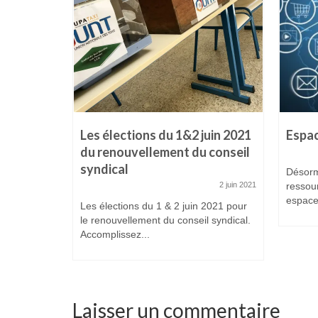
ite
Les élections du 1&2 juin 2021
Espa
du renouvellement du conseil
syndical
1 octobre 2016
Désorm
2 juin 2021
ressour
ernet! Les
espace 
eux de vous
Les élections du 1 & 2 juin 2021 pour
le renouvellement du conseil syndical.
Accomplissez...
Laisser un commentaire