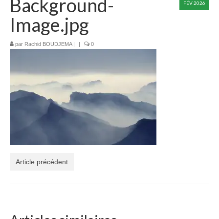
Background-
FÉV 2026
Devenir taxi – Formation initiale
Image.jpg
Avantages du métier de chauffeur de Taxi ?
par
Rachid BOUDJEMA
|
|
0
Livret d’Accueil Formation Devenir Taxi
Formation à la mobilité : Changez de
département en toute sérénité !
Formation Pratique « Admission »
Formation Passerelle
Calendrier de Formation : Lancez votre année
vers la réussite !
Article précédent
Formation Continue de taxi : Une Obligation à
Respecter !
VÉHICULES RELAIS