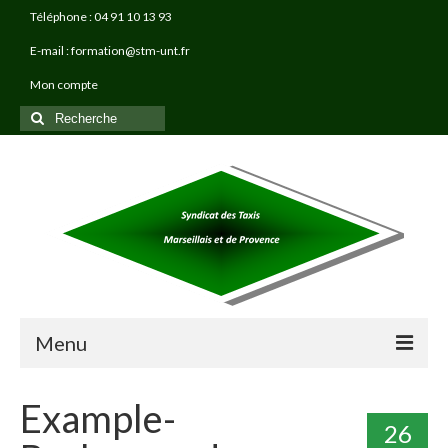
Téléphone : 04 91 10 13 93
E-mail : formation@stm-unt.fr
Mon compte
Rechercher
:
Menu
À PROPOS
Example-
26
TAXI PRO FORMATIONS