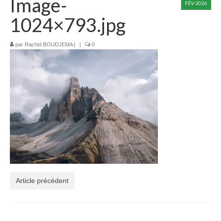
Image-
FÉV 2026
Devenir taxi – Formation initiale
1024×793.jpg
Avantages du métier de chauffeur de Taxi ?
par
Rachid BOUDJEMA
|
|
0
Livret d’Accueil Formation Devenir Taxi
Formation à la mobilité : Changez de
département en toute sérénité !
Formation Pratique « Admission »
Formation Passerelle
Calendrier de Formation : Lancez votre année
vers la réussite !
Formation Continue de taxi : Une Obligation à
Article précédent
Respecter !
VÉHICULES RELAIS