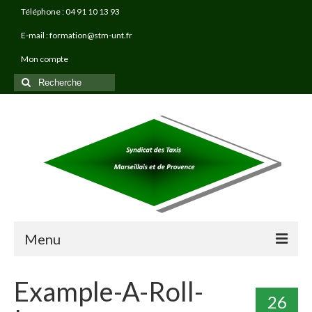
Téléphone : 04 91 10 13 93
E-mail : formation@stm-unt.fr
Mon compte
Rechercher
:
Menu
À PROPOS
Example-A-Roll-
26
TAXI PRO FORMATIONS