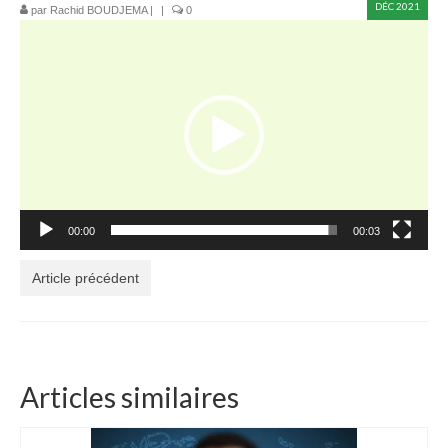
DÉC 2021
par
Rachid BOUDJEMA
|
|
0
Lecteur
Devenir taxi – Formation initiale
vidéo
Avantages du métier de chauffeur de Taxi ?
Livret d’Accueil Formation Devenir Taxi
Formation à la mobilité : Changez de
département en toute sérénité !
Formation Pratique « Admission »
00:00
00:03
Formation Passerelle
Article précédent
Calendrier de Formation : Lancez votre année
vers la réussite !
Formation Continue de taxi : Une Obligation à
Respecter !
Articles similaires
VÉHICULES RELAIS