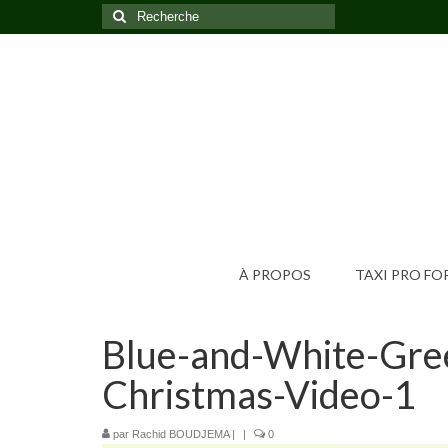
Rechercher
:
À PROPOS
TAXI PRO F
Blue-and-White-Gre
Christmas-Video-1
par
Rachid BOUDJEMA
|
|
0