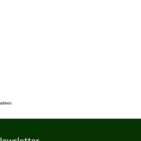
aitées
.
ewsletter