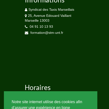
Syndicat des Taxis Marseillais
25, Avenue Edouard Vaillant
Marseille 13003
04 91 10 13 93
formation@stm-unt.fr
Horaires
Lundi au Vendredi de 8h30 à 12h30 et de
Notre site internet utilise des cookies afin
14h à 17h
d'assurer une expérience en ligne