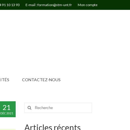
4 91 10 13 93
E-mail : formation@stm-unt.fr
Mon compte
ITÉS
CONTACTEZ-NOUS
21
Rechercher
:
DÉC 2021
Articles récents