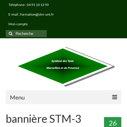
Téléphone : 04 91 10 13 93
E-mail : formation@stm-unt.fr
Mon compte
Rechercher
:
Menu
À PROPOS
bannière STM-3
26
TAXI PRO FORMATIONS