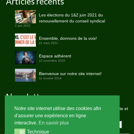
Articles récents
Les élections du 1&2 juin 2021 du
renouvellement du conseil syndical
2 juin 2021
Ensemble, donnons de la voix!
21 mars 2021
Espace adhérent
22 novembre 2016
Bienvenue sur notre site internet!
11 octobre 2016
Newsletter
Notre site internet utilise des cookies afin
Saisissez votre adresse e-mail pour vous abonner à notre site et
recevoir une notification de chaque nouvel article par email.
d'assurer une expérience en ligne
interactive.
En savoir plus
Adresse
e-
Technique
Technique