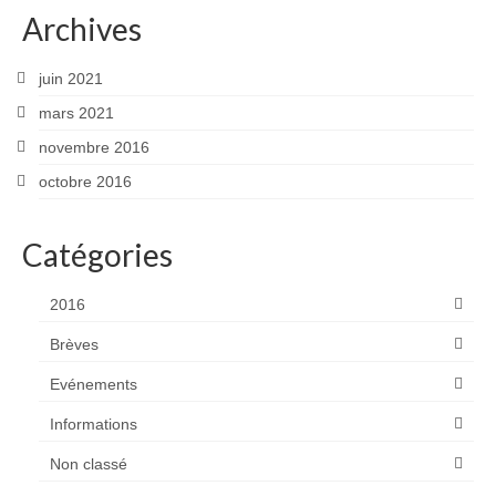
ADHÉREZ
Archives
Devenir adhérent
juin 2021
Espace adhérent
mars 2021
novembre 2016
ACTUALITÉS
octobre 2016
CONTACTEZ-NOUS
Catégories
2016
Brèves
Evénements
Informations
Non classé