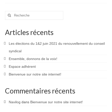
Devenir taxi – Formation initiale
Rechercher
Avantages du métier de chauffeur de Taxi ?
:
Livret d’Accueil Formation Devenir Taxi
Articles récents
Formation à la mobilité : Changez de
département en toute sérénité !
Les élections du 1&2 juin 2021 du renouvellement du conseil
syndical
Formation Pratique « Admission »
Ensemble, donnons de la voix!
Formation Passerelle
Espace adhérent
Calendrier de Formation : Lancez votre année
Bienvenue sur notre site internet!
vers la réussite !
Commentaires récents
Formation Continue de taxi : Une Obligation à
Respecter !
Navilog
dans
Bienvenue sur notre site internet!
VÉHICULES RELAIS